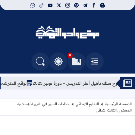
whatsapp
tiktok
youtube
instagram
x
pinterest
telegram
facebook
blogger
موقع وادو التربوي
0
القائمة
العلامات المرجعية
البحث في المدونة
التغيير بين الوضع النهاري والداكن
ك تأهيل أطر التدريس – دورة نونبر 2025
لوائح المترشحات والمترشحين الم
الصفحة الرئيسية
التعليم الابتدائي
جذاذات المنير في التربية الإسلامية
المستوى الثالث ابتدائي