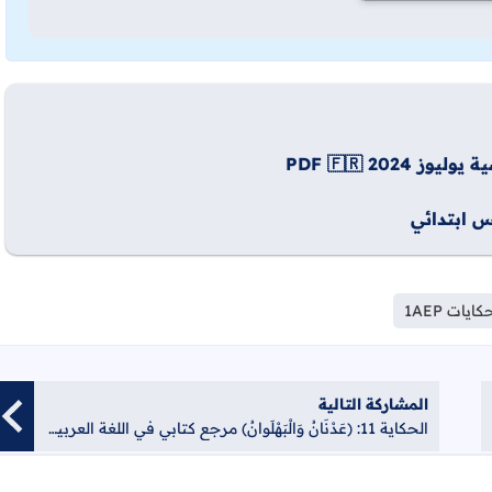
20 PDF 🇫🇷
س ابتدائي
كايات 1AEP
المشاركة التالية
الحكاية 11: (عَدْنَانُ وَالْبَهْلَوانُ) مرجع كتابي في اللغة العربية 1AEP