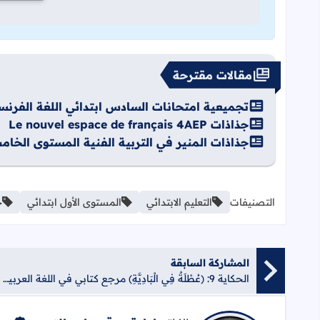
مقالات مقترحة
تجميعية امتحانات السادس ابتدائي اللغة الفرنسية يوليوز 24
جذاذات Le nouvel espace de français 4AEP
جذاذات المنير في التربية الفنية المستوى الخام
التصنيفات
التعليم الابتدائي
المستوى الأول ابتدائي
ح
المشاركة السابقة
الحكاية 9: (عُطْلَةٌ فِي الْبَادِيَّةِ) مرجع كتابي في اللغة العربية 1AEP