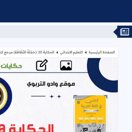
الصفحة الرئيسية
التعليم الابتدائي
الحكاية 10: (حَمْلَةُ النَّظَافَةِ) مرجع كتابي في اللغة العربية 1AEP