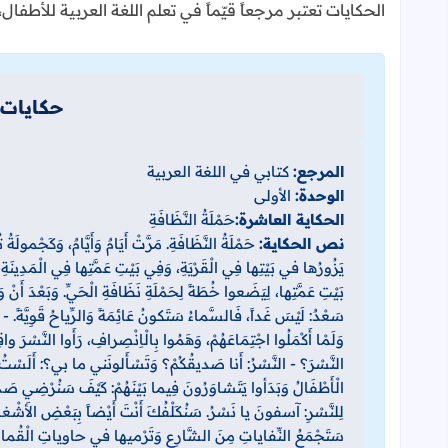
الحكايات تعتبر مرجعاً قيّماً في تعلم اللغة العربية للأطف
حكايات 
المرجع:
كتابي في اللغة العربية
الوحدة:
الأولى
الحكاية العاشرة:
حَمْلَةُ النَّظَافَةِ
نص الحكاية:
حَمْلَةُ النَّظَافَةِ. مَرَّتْ أَيَامٌ وَأَيَّامٌ، وَكَجْمولَ
يَزُورُها في بَيْتِها فِي الْقَرْيَةِ، وَفِي بَيْتِ عَمَّتِها فِي الْمَدِين
بَيْتِ عَمَّتِها، لِيَضَعوا خُطَةً لِحَمْلَةِ نَظَافَةِ الْحَيِّ. وَبَعْدَ أَنْ 
سَعْدٌ: لَيْسَ غَداً، فَالسَّماءُ سَتَكونُ عَائِمَةً وَالرِّياحُ قَوِيَّةً. - 
وَلَمْا أَكْمَلُوا اجْتِمَاعَهُمْ، وَهَمُوا بِالْاِنْصِرافِ، رَأَوا النَّسْرَ
النَّسْرَ؟ - النَّسْرُ: أَنا صَديقُكُمْ؟ وَتَسْأَلونَني ما بي؟: أَلَسْتُ مِ
الْأَطْفَالُ وَبَدَأوا يَتَشاوَرُونَ فِيما بَيْنَهُمْ: كَيْفَ سَنُرْضِي صَدِ
لِلنَّسْرِ: آسفونَ يا نَسْرُ. سَنُكَلْفُكَ أَنْتَ أَيْضاً بِبَعْضِ الأَشْغا
سَتَجْمَعُ النِّفاياتِ مِنَ الشَّارِعِ وَتَرْميها في حاوياتِ الْقُمامَةِ، 