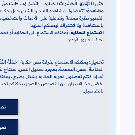
حَتَّى لَا تُؤْذِيَهَا الْحَشَراتُ الضارة. - النَّسْرُ: وَسَأَطْلُبُ مِنْ 
مشاهدة:
"تفضلوا بمشاهدة الفيديو الشيّق حول حكاية 'حَم
الفيديو نظرة ممتعة وتفاعلية على الأحداث والشخصيات
بالمشاهدة ولاالاشتراك ليصلكم المزيد!"
الاستماع للحكاية:
يُمكنكم الاستماع إلى الحكاية أو تحمي
بجانب قارئ الأوديو.
تحميل:
يمكنكم الاستمتاع بقراءة نص حكاية "حَمْلَةُ الن
المتاحة أسفل الصفحة. بمجرد تحميل النص، ستتاح لك
ثم، إذا كنتم تفضلون تجربة الحكاية بشكل بصري، يمكن
بفضل هذا الاقتران بين النصوص والصور، يمكنكم تجسيد
بالتفاصيل.
نص 
صور