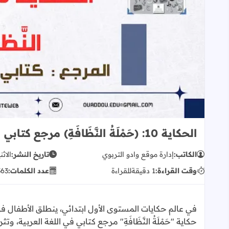
الحكاية 10: (حَمْلَةُ النَّظَافَةِ) مرجع كتابي في اللغة العربية 1AEP
الكاتب:
إدارة موقع وادو التربوي
تاريخ النشر:
الاثني
وقت القراءة:
1 دقيقة
للقراءة
عدد الكلمات:
363
في عالم حكايات المستوى الأول ابتدائي، ينطلق الأطفال ف
حكاية "حَمْلَةُ النَّظَافَةِ" مرجع كتابي في اللغة العربية، 