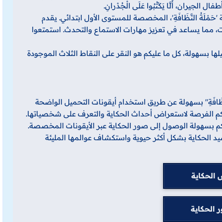
أطفال الجيران، أَلَّا يَكْتُبُوا عَلَى الْجُدْرانِ.
ْلَةُ النَّظَافَةِ'، المخصصة للمستوى الأول ابتدائي. يقدم
، مما يساعد في تعزيز مهارات الاستماع والتحدث. استمتعوا
لها بسهولة، كل ما عليكم هو النقر على النقاط الثلاث الموجودة
َّظَافَةِ" بسهولة عن طريق استخدام أيقونات التحميل الواضحة
م الفرصة لاستعراض أحداث الحكاية والتعرف على شخصياتها.
كم بسهولة الوصول إلى صور الحكاية عبر الأيقونات المخصصة.
 الحكاية بشكل أكثر حيوية واستكشاف عوالمها المليئة
الحكاية
 الحكاية