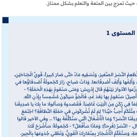
ال، حيث تمزج بين المتعة والتعلم بشكل ممتاز.
المستوى 1
ةُ تُطْعِمُ النَّسْرَ الصَّغيرَ، وَتَسْقِيهِ مَاءً حَتَّى صَارَ كبيراً، قَوِيَّ الْجَناحَيْنِ،
َةِ، وَأَلِفَها وَأَلِفَ أَصْدِقَاءَها. وَذاتَ صَباحٍ، زارَ كَجْمولَةُ أَصْدقاؤُها في
وَزّعوا الأدْوارَ بَيْنَهُمْ قالَ إِدْرِيسُ: وَمَتى سَنَقومُ بِهَذِهِ الْحَمْلَةِ؟ -
أَصِيلُ: سَنَقومُ بِها بَعْدَ غَدٍ، فَالْجَوُّ سَيَكُونُ مُشْمِساً بِإِذْنِ اللَّهِ.
 واقِفاً فِي رُكْنٍ مِنَ الْبَيْتِ غَاضِبَاً. فَقَصَدوهُ وَسَألوهُ: ما بِكَ يا صَدِيقَنا
ثْلَكُمْ أُحِبُّ حَيَّنا؟ لِمَ لَمْ تُشْرِكُوني في حَمْلَةِ النَّظافَةِ؟ اجْتَمَعَ
يقَنَا النَّسْرَ؟ وَمَا الْأَشْغَالُ الَّتِي سَنُكَلٍّفُهُ بِها؟ ... وفي الأخير قالوا
ل. - النَّسْرُ (فَرِحاً): وَمَاذَا سَأَفْعَلُ؟ - كَجْمَولَةً: سَأَشْرَحْ لَكَ:
وَسَتُقَلِّمُ الْأَشْجَارَ بِمِنْقارِكَ الْقَوِيُّ، وَتَطْلي جُذوعَها بِالْجِيرِ،