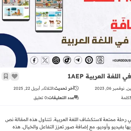
الحكاية 10: (حَمْلَةُ النَّظَافَةِ) مرجع كتابي في اللغة العربية 1AEP
زر الإع
أضف 
ن, نوفمبر 06, 2023
آخر تحديث:
الثلاثاء, أبريل 22, 2025
كلمة
عدد التعليقات:
0 تعليق
ي رحلة ممتعة لاستكشاف اللغة العربية. تتناول هذه المقالة نص
وتثريها بفيديو وأوديو، مع إضافة صور تعزز التفاعل والخيال. هذه