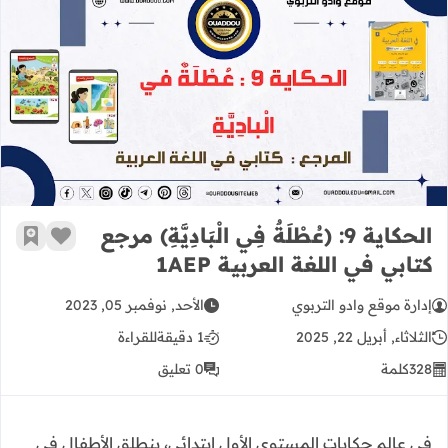
الحكاية 9: (عُطْلَةٌ فِي الْبَادِيَّةِ) مرجع كتابي في اللغة العربية 1AEP
الحكاية 9: (عُطْلَةٌ فِي الْبَادِيَّةِ) مرجع
زر الإعج
أضف إ
كتابي في اللغة العربية 1AEP
إدارة موقع وادو التربوي
الأحد, نوفمبر 05, 2023
الثلاثاء, أبريل 22, 2025
1 دقيقة
للقراءة
328
كلمة
0 تعليق
في عالم حكايات المستوى الأول ابتدائي، ينطلق الأطفال في