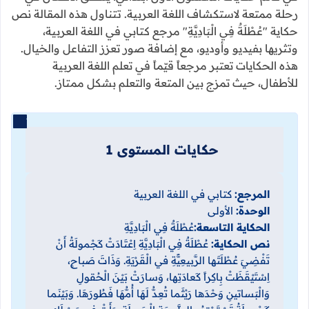
رحلة ممتعة لاستكشاف اللغة العربية. تتناول هذه المقالة نص
حكاية "عُطْلَةٌ فِي الْبَادِيَّةِ" مرجع كتابي في اللغة العربية،
وتثريها بفيديو وأوديو، مع إضافة صور تعزز التفاعل والخيال.
هذه الحكايات تعتبر مرجعاً قيّماً في تعلم اللغة العربية
للأطفال، حيث تمزج بين المتعة والتعلم بشكل ممتاز.
حكايات المستوى 1
المرجع:
كتابي في اللغة العربية
الوحدة:
الأولى
الحكاية التاسعة:
عُطْلَةٌ فِي الْبَادِيَّةِ
نص الحكاية:
عُطْلَةٌ فِي الْبَادِيَّةِ اِعْتَادَتْ كَجْمولَةُ أَنْ
تَفْضِيَ عُطْلَتَها الرَّبيعِيًّةِ في الْقَرْيَةِ. وَذَاتَ صَباحٍ،
اِسْتَيْقَظَتْ بِاكِراً كَعادَتِها، وَسارَتْ بَيْنَ الْحُقولِ
وَالْبَساتينِ وَحْدَها رَيْثَما تُعِدُّ لَهَا أُمُّهَا فَطُورَهَا. وَبَيْنَما