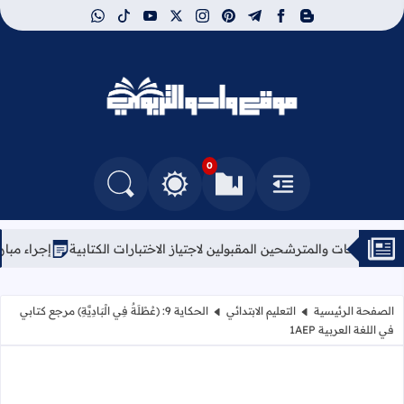
whatsapp
tiktok
youtube
instagram
x
pinterest
telegram
facebook
blogger
موقع وادو التربوي
0
القائمة
العلامات المرجعية
البحث في المدونة
التغيير بين الوضع النهاري والداكن
مترشحين المقبولين لاجتياز الاختبارات الكتابية
إجراء مباريات ولوج سلك تأ
الصفحة الرئيسية
التعليم الابتدائي
الحكاية 9: (عُطْلَةٌ فِي الْبَادِيَّةِ) مرجع كتابي
في اللغة العربية 1AEP