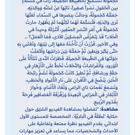
كَجْمولَةُ تَسْتَمْتِعُ بِالطَّبِيعَةِ الْجَمِيلَةِ، رَأَتْ في مَسْلَكٍ
بين الْحُقولِ نَسْراً صَغِيراً، تائِهاً عَنْ عُشِّهِ وَوالِدَيْهِ.
حَمَلَتْهُ كَجْمولَةُ، وَجالَتْ بِبَصَرِها في السَّمَاءِ، لَعَلَّها
تَرى وَالِدَيْهِ، فَتُسَلَّمَهُ لَهُما لَكِنَّهُما لَمْ يَظْهَرا. حارتْ
كَجْمَولَةٌ في أَمْرِ النَّسْرِ الصَّغِيرِ، أَتَتْرُكْهُ وحيداً في
الْخَلاءِ؟ قَدْ يَتَعَرَّضُ الْمِسْكِينُ للأذى، فَمَا الْعَمَلُ؟ ...
وفي الأخير، قَرَّرَتْ أَنْ تَأْخُذَهُ مَعَها إِلى بَيْتِهَا، وَتَعْتَنِيَ بِهِ
حَتَّى يَكْبُرَ وَيَطيرَ. ثُمَّ حَمَلَتْهُ بَيْنَ ذِراعَيْها وَأَكْمَلَتْ
جَوْلَتَها فِي الطَّبِيعَةِ الْجَمِيلَةِ. قَطَرَاتُ النَّدى تَتَلَأْلَأُ عَلَى
الْوُرودِ، وَالْفَراشاتُ وَالنَّحْلاتُ تَحُطُّ عَلَى الْأَزْهَارِ فِي
خِفَّةٍ ورشاقةٍ، ثُمَّ تَطيرُ. كَانَتْ كَجْمولَةُ تَشُمُّ رائِحَةَ
الْخُبْزِ، يَنْضُجُ فِي الْأَفْرانِ عَلَى نَارِ الْأَعْوادِ وَالْحَطَبِ،
وَتَسْمَعُ نَغَماتِ ناي الراعي وَثُغَاءَ الْأَغْنامِ، وَخُوارَ
الْأَبْقارِ فِي الْمَرَاعِي الْبَعِيدَةِ وَزَقْزَقَةَ الْعَصَافِيرِ فَرِحَةً
بِقُدُومِ الرَّبيع.
مشاهدة:
"تفضلوا بمشاهدة الفيديو الشيّق حول
حكاية 'عُطْلَةٌ فِي الْبَادِيَّةِ'، المخصصة للمستوى الأول
ابتدائي. يقدم الفيديو نظرة ممتعة وتفاعلية على
الأحداث والشخصيات، مما يساعد في تعزيز مهارات