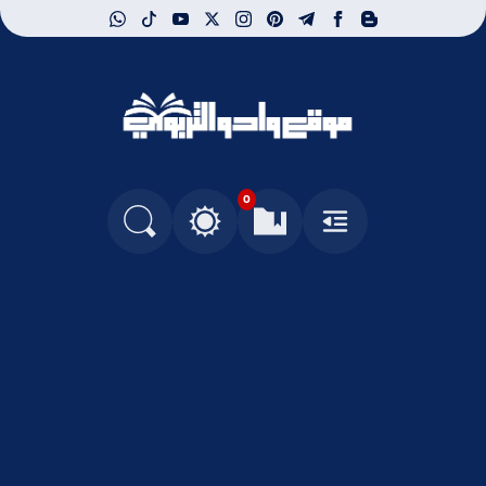
whatsapp
tiktok
youtube
instagram
x
pinterest
telegram
facebook
blogger
موقع وادو التربوي
0
التغيير بين الوضع النهاري والداكن
البحث في المدونة
العلامات المرجعية
القائمة