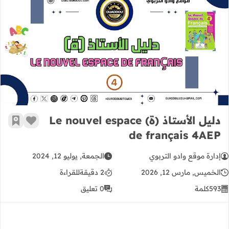
دليل الأستاذ (ة) Le nouvel espace de français 4AEP
دليل الأستاذ (ة) Le nouvel espace
زر الإعج
أضف إ
de français 4AEP
إدارة موقع وادو التربوي
الجمعة, يوليو 12, 2024
الخميس, مارس 12, 2026
2 دقيقة
للقراءة
593
كلمة
0 تعليق