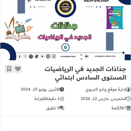
جذاذات الجديد في الرياضيات المستو
جذاذات الجديد في الرياضيات
زر الإعج
أضف إ
المستوى السادس ابتدائي
إدارة موقع وادو التربوي
الاثنين, يوليو 15, 2024
الخميس, مارس 12, 2026
1 دقيقة
للقراءة
367
كلمة
0 تعليق