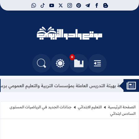
whatsapp
tiktok
youtube
instagram
x
pinterest
telegram
facebook
blogger
موقع وادو التربوي
0
القائمة
العلامات المرجعية
البحث في المدونة
التغيير بين الوضع النهاري والداكن
 التدريس العاملة بمؤسسات التربية والتعليم العمومي برسم سنة 2026.
ا
الصفحة الرئيسية
التعليم الابتدائي
جذاذات الجديد في الرياضيات المستوى
السادس ابتدائي