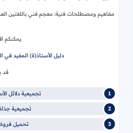
مفاهيم ومصطلحات فنية: معجم فني باللغتين العرب
يمكنكم ال
دليل الأستاذ(ة) المفيد في ال
قد ي
تجميعية دلائل الأس
تجميعية جذاذا
تحميل فروض 