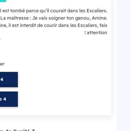
l est tombé parce qu’il courait dans les Escaliers.
 La maîtresse : Je vais soigner ton genou, Amine.
e, il est interdit de courir dans les Escaliers, fais
attention !
r
er
 4
e 4