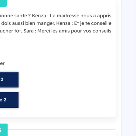
E
n bonne santé ? Kenza : La maîtresse nous a appris
 dois aussi bien manger. Kenza : Et je te conseille
ucher tôt. Sara : Merci les amis pour vos conseils !
r
er
 2
e 2
!