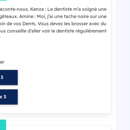
 Raconte-nous. Kenza : Le dentiste m’a soigné une
gâteaux. Amine : Moi, j’ai une tache noire sur une
 soin de vos Dents. Vous devez les brosser avec du
ous conseille d’aller voir le dentiste régulièrement.
r
er
 3
e 3
L